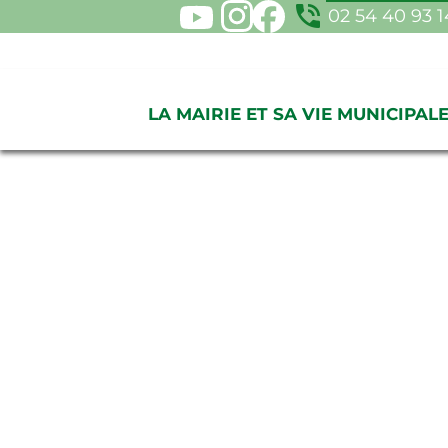
phone_in_talk
02 54 40 93 
LA MAIRIE ET SA VIE MUNICIPAL