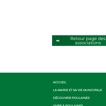
Retour page des
fast_rewind
associations
ACCUEIL
LA MAIRIE ET SA VIE MUNICIPALE
DÉCOUVRIR POULAINES
VIVRE À POULAINES