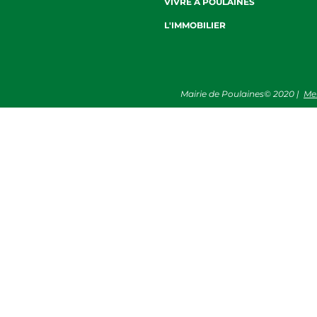
VIVRE À POULAINES
L'IMMOBILIER
Mairie de Poulaines©
2020
|
Me