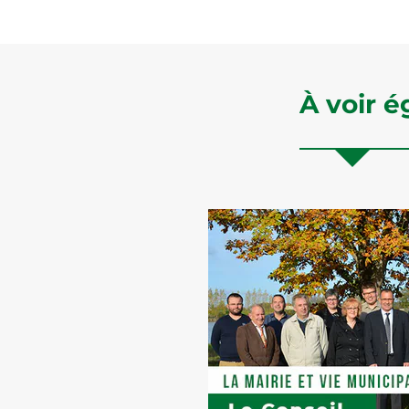
À voir 
L
N