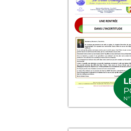
L
P
N°