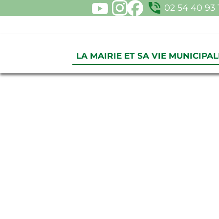
phone_in_talk
02 54 40 93
LA MAIRIE ET SA VIE MUNICIPAL