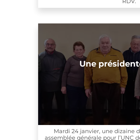
RDV.
Une présidente à
Mardi 24 janvier, une dizaine de pe
assemblée générale pour l’UNC de Poul