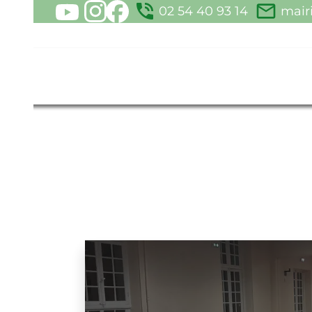
phone_in_talk
mail_outline
02 54 40 93 14
mairie@po