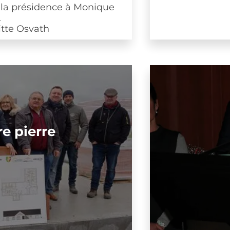
résidence à Monique
Osvath
ierre
V