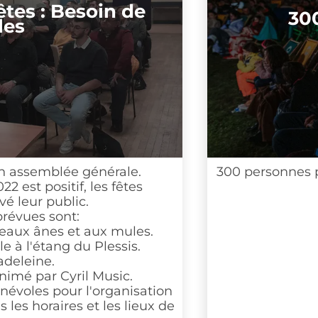
 : Besoin de
300 br
semblée générale.
300 personnes pour u
positif, les fêtes
r public.
es sont:
 ânes et aux mules.
l'étang du Plessis.
ine.
par Cyril Music.
es pour l'organisation
raires et les lieux de