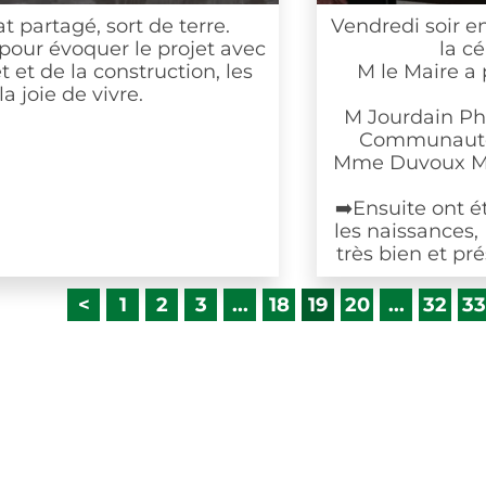
agé, sort de terre.
Vendredi soir enviro
évoquer le projet avec
la cérémo
e la construction, les
M le Maire a prése
 de vivre.
M Jourdain Philippe 
Communauté de Co
Mme Duvoux Mireille
➡️Ensuite ont été rem
les naissances, rem
très bien et présent
<
1
2
3
...
18
19
20
...
32
33
34