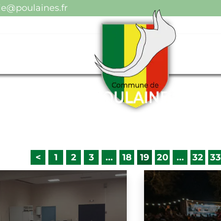
ulaines.fr
<
1
2
3
...
18
19
20
...
32
33
34