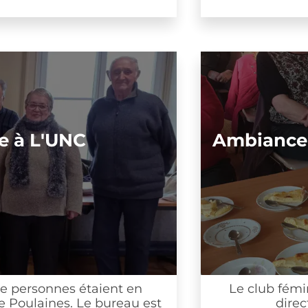
 L'UNC
Ambiance anti
rsonnes étaient en
Le club féminin se
aines. Le bureau est
direction 