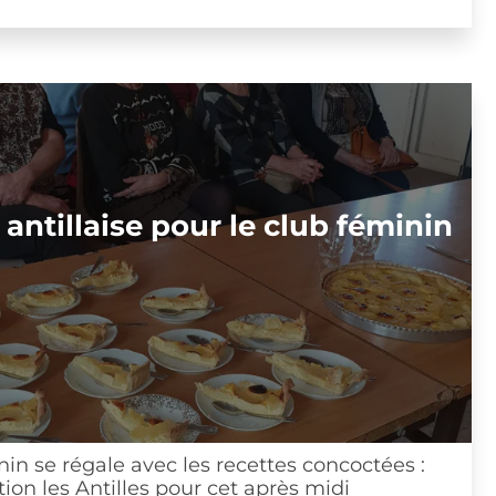
llaise pour le club féminin
 régale avec les recettes concoctées :
les Antilles pour cet après midi