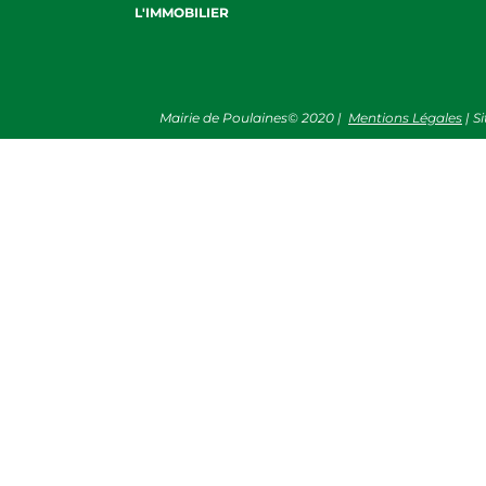
L'IMMOBILIER
Mairie de Poulaines©
2020
|
Mentions Légales
| S