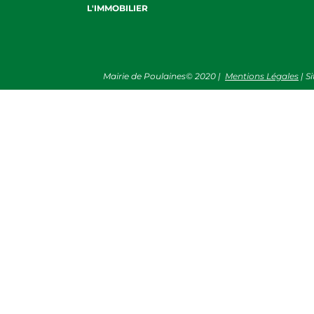
L'IMMOBILIER
Mairie de Poulaines©
2020
|
Mentions Légales
| S