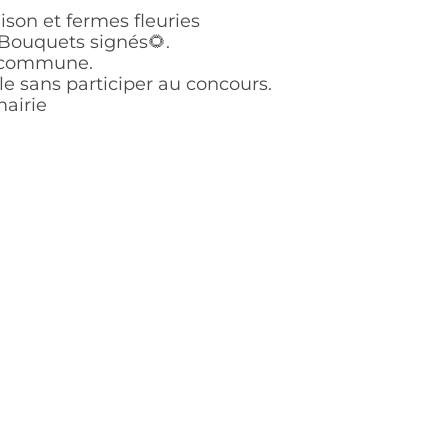
t fermes fleuries
uets signés🌻.
mune.
s participer au concours.