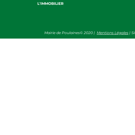
L'IMMOBILIER
Mairie de Poulaines©
2020
|
Mentions Légales
| S